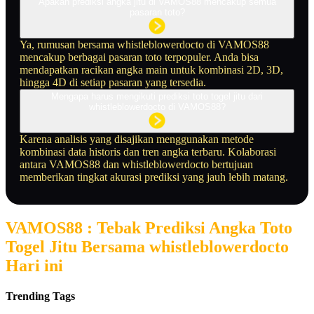
Apakah prediksi angka jitu di VAMOS88 mencakup semua
pasaran toto?
Ya, rumusan bersama whistleblowerdocto di VAMOS88
mencakup berbagai pasaran toto terpopuler. Anda bisa
mendapatkan racikan angka main untuk kombinasi 2D, 3D,
hingga 4D di setiap pasaran yang tersedia.
Mengapa harus mengikuti prediksi toto togel jitu dari
whistleblowerdocto di VAMOS88?
Karena analisis yang disajikan menggunakan metode
kombinasi data historis dan tren angka terbaru. Kolaborasi
antara VAMOS88 dan whistleblowerdocto bertujuan
memberikan tingkat akurasi prediksi yang jauh lebih matang.
VAMOS88 : Tebak Prediksi Angka Toto
Togel Jitu Bersama whistleblowerdocto
Hari ini
Trending Tags