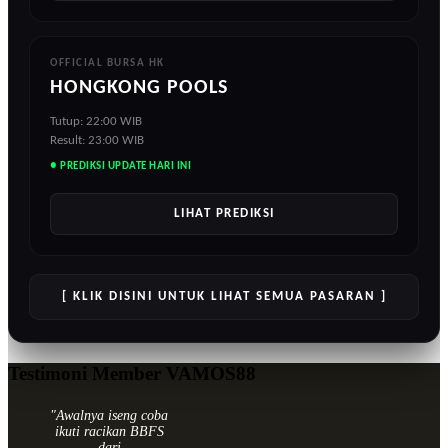
OFFICIAL BURSA HK
HONGKONG POOLS
Tutup: 22:00 WIB
Result: 23:00 WIB
● PREDIKSI UPDATE HARI INI
LIHAT PREDIKSI
[ KLIK DISINI UNTUK LIHAT SEMUA PASARAN ]
Testimoni Member VAMOS88
"Awalnya iseng coba
ikuti racikan BBFS
dari