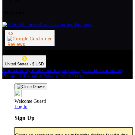
We Accept
© VAMOS88 2026. All Rights Reserved.
United States - $ USD
Product Safety
Intellectual Property Policy
CA: Do Not Sell My
Personal Information
Privacy Policy
Terms
Welcome Guest!
Log In
Sign Up