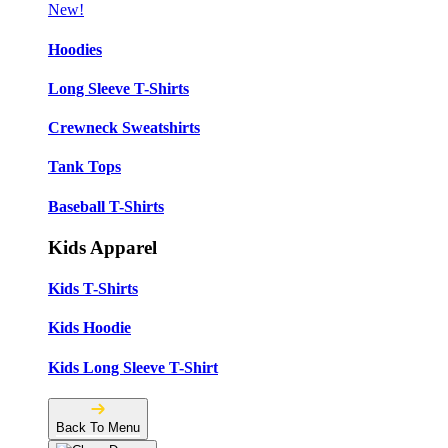
New!
Hoodies
Long Sleeve T-Shirts
Crewneck Sweatshirts
Tank Tops
Baseball T-Shirts
Kids Apparel
Kids T-Shirts
Kids Hoodie
Kids Long Sleeve T-Shirt
Back To Menu