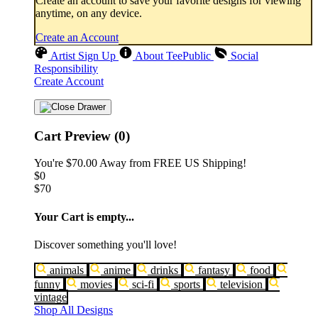
Create an account to save your favorite designs for viewing
anytime, on any device.
Create an Account
Artist Sign Up
About TeePublic
Social
Responsibility
Create Account
Cart Preview (0)
You're
$70.00
Away from
FREE US Shipping!
$0
$70
Your Cart is empty...
Discover something you'll love!
animals
anime
drinks
fantasy
food
funny
movies
sci-fi
sports
television
vintage
Shop All Designs