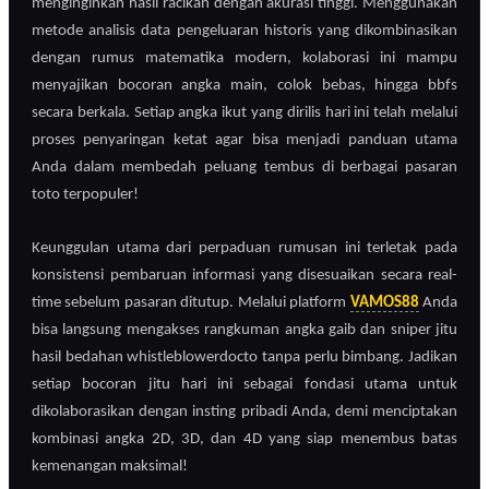
menginginkan hasil racikan dengan akurasi tinggi. Menggunakan
metode analisis data pengeluaran historis yang dikombinasikan
dengan rumus matematika modern, kolaborasi ini mampu
menyajikan bocoran angka main, colok bebas, hingga bbfs
secara berkala. Setiap angka ikut yang dirilis hari ini telah melalui
proses penyaringan ketat agar bisa menjadi panduan utama
Anda dalam membedah peluang tembus di berbagai pasaran
toto terpopuler!
Keunggulan utama dari perpaduan rumusan ini terletak pada
konsistensi pembaruan informasi yang disesuaikan secara real-
time sebelum pasaran ditutup. Melalui platform
VAMOS88
Anda
bisa langsung mengakses rangkuman angka gaib dan sniper jitu
hasil bedahan whistleblowerdocto tanpa perlu bimbang. Jadikan
setiap bocoran jitu hari ini sebagai fondasi utama untuk
dikolaborasikan dengan insting pribadi Anda, demi menciptakan
kombinasi angka 2D, 3D, dan 4D yang siap menembus batas
kemenangan maksimal!