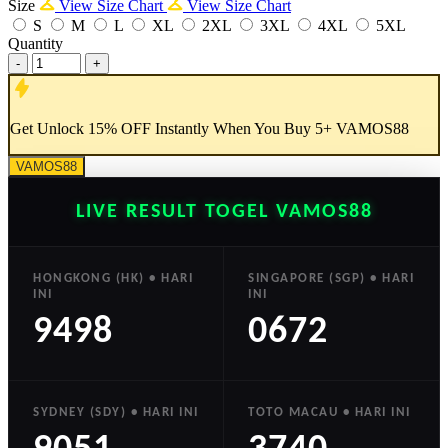
Size
View Size Chart
View Size Chart
S
M
L
XL
2XL
3XL
4XL
5XL
Quantity
-
+
Get
Unlock 15%
OFF Instantly When You Buy
5+ VAMOS88
VAMOS88
LIVE RESULT TOGEL VAMOS88
HONGKONG (HK) • HARI
SINGAPORE (SGP) • HARI
INI
INI
9498
0672
SYDNEY (SDY) • HARI INI
TOTO MACAU • HARI INI