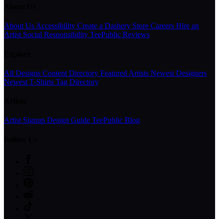
About Us
About Us
Accessibility
Create a Dashery Store
Careers
Hire an
Artist
Social Responsibility
TeePublic Reviews
Explore
All Designs
Content Directory
Featured Artists
Newest Designers
Newest T-Shirts
Tag Directory
Artists
Artist Signup
Design Guide
TeePublic Blog
Follow Us